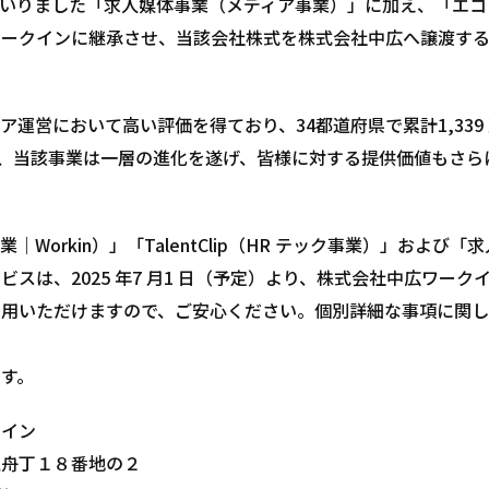
いりました「求人媒体事業（メディア事業）」に加え、「エコ
ワークインに継承させ、当該会社株式を株式会社中広へ譲渡す
運営において高い評価を得ており、34都道府県で累計1,339
、当該事業は一層の進化を遂げ、皆様に対する提供価値もさら
orkin）」「TalentClip（HR テック事業）」および
スは、2025 年7 月1 日（予定）より、株式会社中広ワー
用いただけますので、ご安心ください。個別詳細な事項に関し
す。
イン
丁１８番地の２