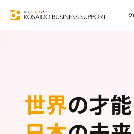
グ
世界
の才能
日本
の未来